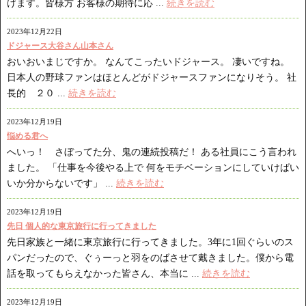
げます。皆様方 お客様の期待に応 ...
続きを読む
2023年12月22日
ドジャース大谷さん山本さん
おいおいまじですか。 なんてこったいドジャース。 凄いですね。
日本人の野球ファンはほとんどがドジャースファンになりそう。 社
長的 ２０ ...
続きを読む
2023年12月19日
悩める君へ
へいっ！ さぼってた分、鬼の連続投稿だ！ ある社員にこう言われ
ました。 「仕事を今後やる上で 何をモチベーションにしていけばい
いか分からないです」 ...
続きを読む
2023年12月19日
先日 個人的な東京旅行に行ってきました
先日家族と一緒に東京旅行に行ってきました。3年に1回ぐらいのス
パンだったので、ぐぅーっと羽をのばさせて戴きました。僕から電
話を取ってもらえなかった皆さん、本当に ...
続きを読む
2023年12月19日